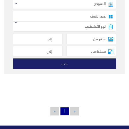
«
1
«