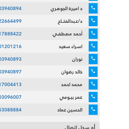
د اميرة الجوهري
03940894
د/عـبدالفتــاح
22664499
أحمد مصطفـي
17888422
اسراء سعيد
01201216
نوران
03940893
خالد رضوان
03940897
محمد احمد
17004413
عمر بيـومي
03096007
الحسين عماد
53088884
أو سجل اتصال