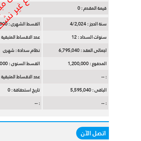
قيمة المقدم :
0
سنة الحجز :
4/2,024
القسط الشهرى :
19,000
سنوات السداد :
12
عدد الاقساط المتبقية :
اجمالى العقد :
6,795,040
نظام سدادة :
شهرى
المدفوع :
1,200,000
القسط السنوى :
190,000
:
--
عدد الاقساط المتبقية :
الباقى :
5,595,040
تاريخ استحقاقة :
0
--
:
--
:
اتصل الآن