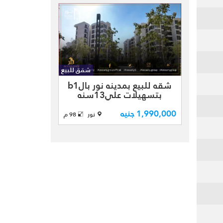
فترة سداد بمساحه
كليه 98متر
مقسمه الي (2نوم
- 2حمام - ريسبشن
- مطبخ - 2تراس )
بالطابق ال ...
شقق للبيع
شقه للبيع بمدينه
شقه للبيع بمدينه نور بالb1
نور في الb1
بتسهيلات علي13سنه
مجموعه 13
مساحه96م
بتشطيبات الشركه
1,990,000 جنيه
نور
98 م
المميزه سمارت
هوم بمساحه كليه
98متر مقسمه الي
( 2نوم - 2 حمام
-ريسبشن - مطبخ -
2 تراس ) الطابق
الاول بإتجاه بح ...