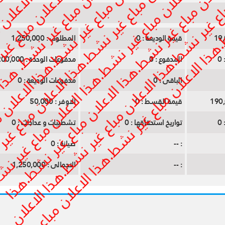
قيمة الوديعة :
0
المطلوب :
1,250,000
0
المدفوع :
0
مدفوعات الوحدة :
1,200,000
الباقى :
0
مدفوعات الوديعة :
0
قيمة القسط :
0
الاوفر :
50,000
0
تواريخ استحقاقها :
0
تشطيبات و عدادات :
0
:
--
صيانة :
0
:
--
الاجمالى :
1,250,000