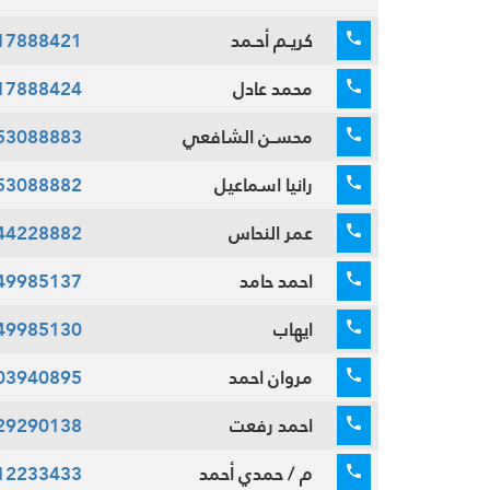
كريـم أحـمد
17888421
محمد عادل
17888424
محسـن الشافعي
53088883
رانيا اسماعيل
53088882
عمر النحاس
44228882
احمد حامد
49985137
ايهاب
49985130
مروان احمد
03940895
احمد رفعت
29290138
م / حمدي أحمد
12233433